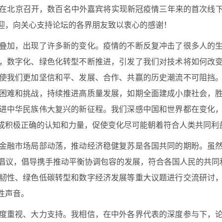
27日在北京召开，数百名中外嘉宾将实现新冠疫情三年来的首次
迎，向关心支持论坛的各界朋友致以衷心的感谢！
叠加，出现了许多新的变化。疫情的不断反复冲击了很多人的
，数字化、绿色化转型不断推进，引发了我们对技术将如何改
使我们更加坚信和平、发展、合作、共赢的历史潮流不可阻挡
困难和挑战，持续推进高质量发展，如期全面建成小康社会，
进中华民族伟大复兴的新征程。我们深感中国和世界都在变化
成积极正确的认知和力量，促使变化尽可能朝着符合人类共同利
金融市场局部动荡，推动经济稳健复苏是各国共同的期盼。虽
倡议，倡导携手推动平衡协调包容的发展，符合各国人民的共同利
韧性、绿色低碳转型和数字经济发展等重大议题进行交流研讨
性声音。
度重视、大力支持。我相信，在中外各界代表的深度参与下，